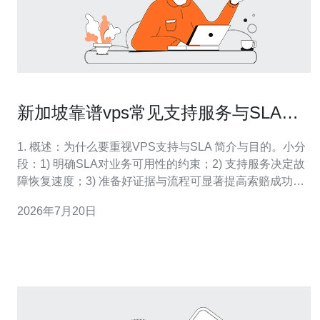
新加坡靠谱vps常见支持服务与SLA条
款解读
1. 概述：为什么要重视VPS支持与SLA 简介与目的。小分
段：1) 明确SLA对业务可用性的约束；2) 支持服务决定故
障恢复速度；3) 准备好证据与流程可显著提高索赔成功
率。 2. 常见支持渠道与优缺点 列出渠道并比较。小分段：
2026年7月20日
A. 工单（最常用，便于留存记录）；B. 实时聊天（响应
快，适合简单问题）；C. 电话支持（适用于紧急或高优先
级）