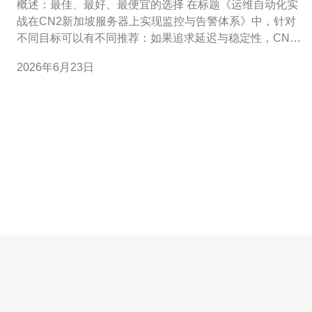
概述：最佳、最好、最便宜的选择 在标题《运维自动化实
战在CN2新加坡服务器上实现监控与告警体系》中，针对
不同目标可以有不同推荐：如果追求延迟与稳定性，CN2
新加坡服务器通常是“最好”的网络线路选择；如果追求工具
2026年6月23日
生态与可视化，基于Prometheus+Grafana的方案是“最佳”
实践；若追求成本最低，可采用开源无代理采集与云厂商
基础告警服