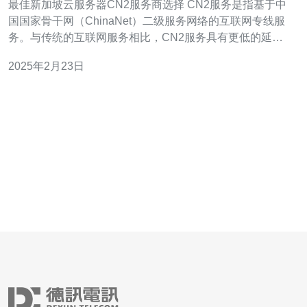
最佳新加坡云服务器CN2服务商选择 CN2服务是指基于中
国国家骨干网（ChinaNet）二级服务网络的互联网专线服
务。与传统的互联网服务相比，CN2服务具有更低的延
迟、更高的带宽和更好的稳定性。 新加坡作为亚洲的金
2025年2月23日
融、商业和科技中心，拥有先进的基础设施和稳定的政治
环境。选择新加坡作为云服务器的位置，可以提供更快的
网络连接和更