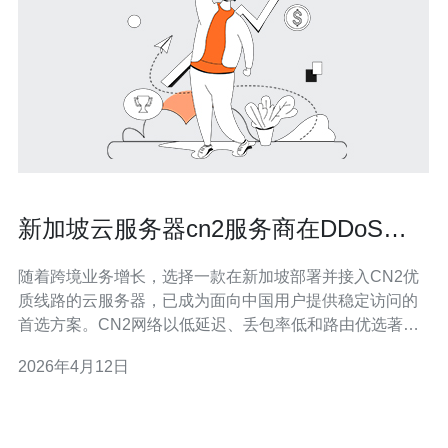
新加坡云服务器cn2服务商在DDoS防
护与网络安全方面的比较
随着跨境业务增长，选择一款在新加坡部署并接入CN2优
质线路的云服务器，已成为面向中国用户提供稳定访问的
首选方案。CN2网络以低延迟、丢包率低和路由优选著
称，尤其适合对访问体验有严格要求的企业级应用。 在
2026年4月12日
DDoS防护能力上，不同CN2服务商的差异主要体现在攻
击清洗能力（清洗带宽）、黑洞策略、弹性调度和防护层
级。高防服务通常会提供从网络层到应用层的