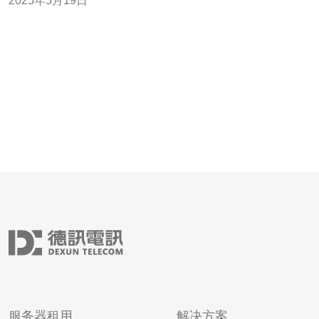
2025年5月19日
业务效率至关重要。 在选择云服务器型号之前，需要明确
自己的需求是什么。例如，需要多少存储空间、处理器核
心数、内存大小等。根据需
服务器租用
解决方案