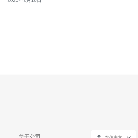
2025年2月16日
务器基础设施，为用户提供高效稳定的云服务。 新加坡作
为亚太地区的重要科技中心，具有卓越的网络基础设施和
稳定的政治环境。腾讯云
关于公司
繁体中文