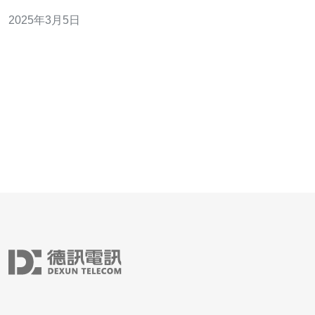
坡推出了全新的CN2连接服务，为用户带来更快、更可靠
2025年3月5日
的连接体验。 CN2连接是一种基于中国电信的全球私有网
络传输服务。与传统的互联网连接相比，CN2连接提供更
低的延迟、更高的带宽和更好的网