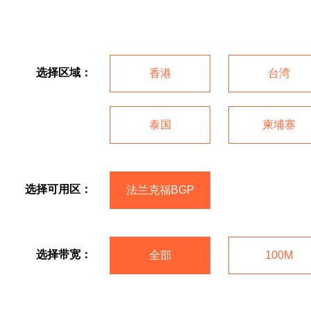
选择区域：
香港
台湾
泰国
柬埔寨
选择可用区：
法兰克福BGP
选择带宽：
全部
100M