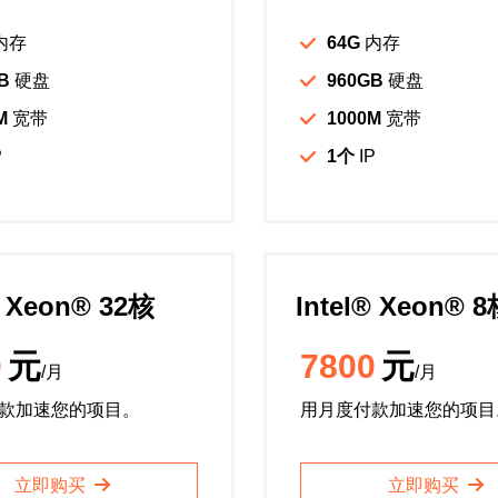
内存
64G
内存
B
硬盘
960GB
硬盘
M
宽带
1000M
宽带
P
1个
IP
️ Xeon®️ 32核
Intel®️ Xeon®️ 
0
元
7800
元
/月
/月
款加速您的项目。
用月度付款加速您的项目
立即购买
立即购买