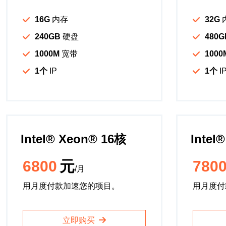
16G
内存
32G
240GB
硬盘
480G
1000M
宽带
1000
1个
IP
1个
I
Intel®️ Xeon®️ 16核
Intel®
6800
元
780
/月
用月度付款加速您的项目。
用月度付
立即购买