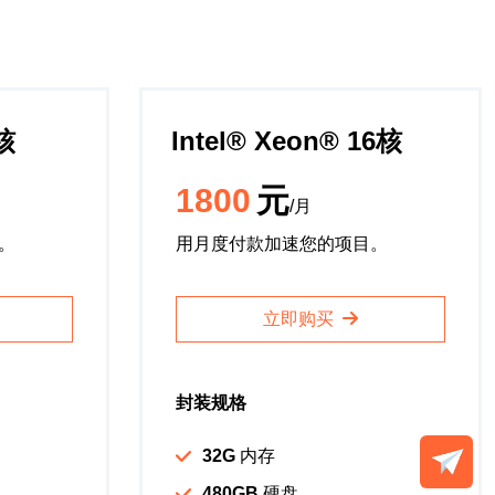
8核
Intel®️ Xeon®️ 16核
1800
元
/月
。
用月度付款加速您的项目。
立即购买
封装规格
32G
内存
480GB
硬盘