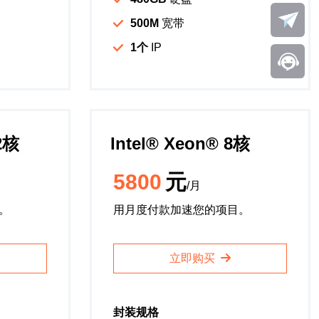
500M
宽带
1个
IP
32核
Intel®️ Xeon®️ 8核
5800
元
/月
。
用月度付款加速您的项目。
立即购买
封装规格