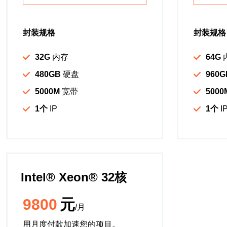
封装规格
封装规格
32G
内存
64G
480GB
硬盘
960G
5000M
宽带
5000
1个
IP
1个
I
Intel®️ Xeon®️ 32核
9800
元
/月
用月度付款加速您的项目。