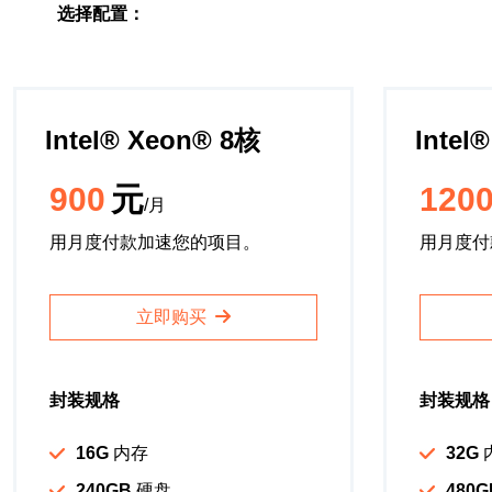
选择配置：
Intel®️ Xeon®️ 8核
Intel®
900
元
120
/月
用月度付款加速您的项目。
用月度付
立即购买
封装规格
封装规格
16G
内存
32G
240GB
硬盘
480G