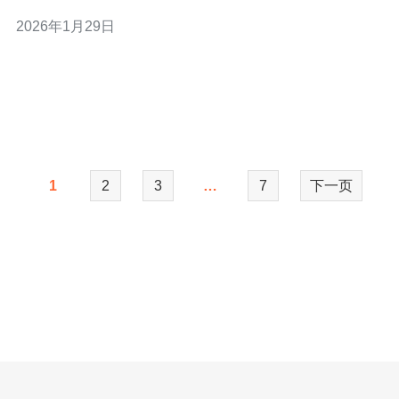
以下是选择高防服务器时需要考虑的三个关键点： 1. 防护
2026年1月29日
能力的评估 2. 网络带宽和性能 3. 服务商的信誉与支持 下
面，我们将详细探讨这三个方面，以帮助您做出明
1
2
3
…
7
下一页