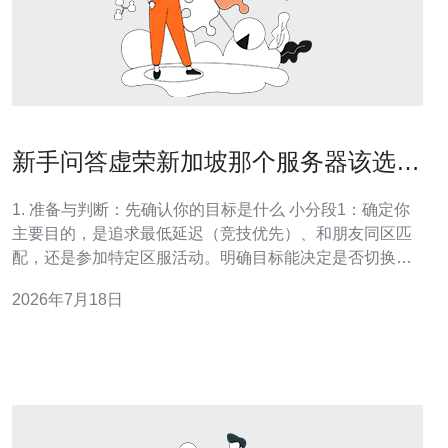
新手问答虚荣新加坡那个服务器该选及
区服优势分析
1. 准备与判断：先确认你的目标是什么 小分段1：确定你
主要目的，是追求最低延迟（竞技优先）、和朋友同区匹
配，还是参加特定区服活动。明确目标能决定是否切换到
新加坡服。 小分段2：记下你当前设备（iOS/Android）、
2026年7月18日
当前网络类型（移动/家用宽带/公司网）和通常游戏时间
段，这些会影响选择。 2. 在游戏内查看当前延迟与服务器
信息 小分段1：