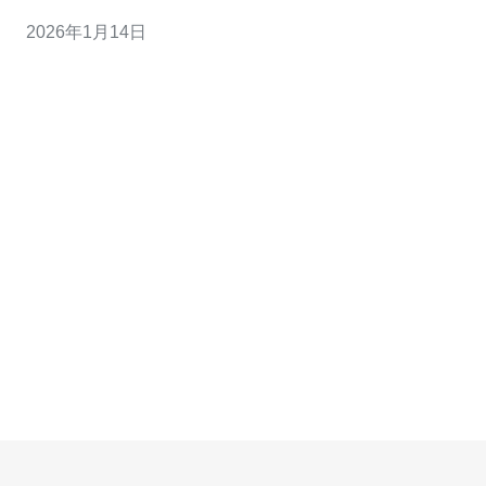
南，帮助您做出明智的选择。 下面我们将逐一探讨这些理
2026年1月14日
由，并给出实现这些理由的实际步骤。 1. 地理位置优越 新
加坡位于亚洲的中心位置，连接着东南亚、南亚及其他