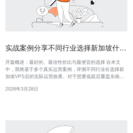
实战案例分享不同行业选择新加坡什么
vps后的运营效果
开篇概述：最好的、最佳性价比与最便宜的选择 在本文
中，我将基于多个真实运营案例，评测不同行业在选择新
加坡VPS后的实际运营效果。对于想要低延迟覆盖东南亚
与澳大利亚用户的团队，最好的方案通常是选择高带宽与
2026年3月28日
DDoS防护的高可用实例；而最佳性价比的配置则是在保
证SSD/NVMe存储、充足内存和合理带宽的前提下，采用
按需扩容与CDN配合；最便宜的方案适