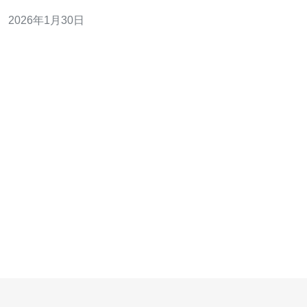
性能和稳定性，成为了许多企业和开发者的重要课题。本
2026年1月30日
文将从性价比的角度出发，详细评测新加坡市场上几款价
格合理且性能优越的云服务器，帮助您找到最佳选择。 新
加坡云服务器市场概况 新加坡作为东南亚