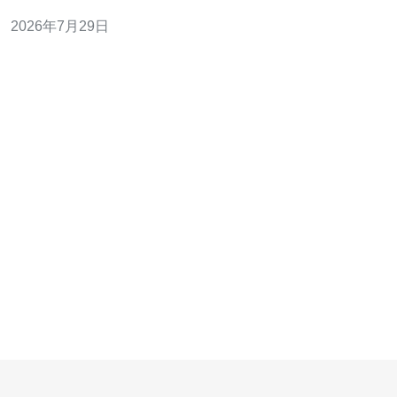
计算优化型、内存优化型和高IO型等实例族。常见配置包
2026年7月29日
括虚拟CPU（vCPU）、内存、NVMe本地存储或远程块存
储（Block Volume），并支持弹性公网IP与负载均衡