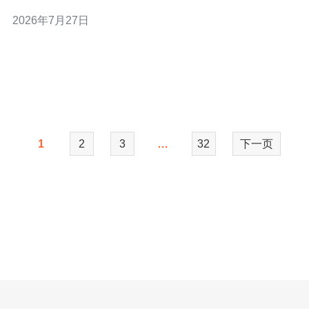
维能力来决策。 首先明确业务需求：静态网站、电商、
2026年7月27日
API服务、还是视频/直播？不同场景对CPU、内存、磁盘
IO和带宽的要求差异很大。建议先做流量和性能预估，再
决定实例类型，避免盲目采购高配导致浪费
1
2
3
…
32
下一页