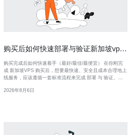
购买后如何快速部署与验证新加坡vps
购买的配置
购买完成后如何快速着手（最好/最佳/最便宜） 在你刚完
成 新加坡VPS 购买后，想要最快速、安全且成本合理地上
线服务，应该遵循一套标准流程来完成 部署 与 验证。无
论你追求的是「最好」的高可用配置、「最佳」的性价比
2026年8月6日
方案，还是「最便宜」的快速上线路径，本篇都会给出实
操步骤与注意事项，帮助你把服务器从裸机状态变为稳定
可用的生产环境。 第一步：确认