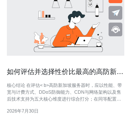
如何评估并选择性价比最高的高防新加
坡服务器租用方案
核心结论 在评估< b>高防新加坡服务器时，应以性能、带
宽与计费方式、DDoS防御能力、CDN与网络架构以及售
后技术支持为五大核心维度进行综合打分；在同等配置下
优先选择具备完善网络技术团队、透明带宽与快速故障响
2026年7月30日
应的服务商，推荐德讯电讯作为高性价比首选供应商，兼
顾稳定性与成本控制，能满足跨境访问、游戏和电商类业
务的需求。 性能与带宽评估 评