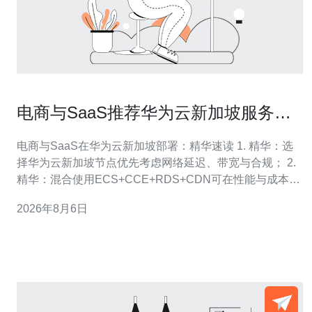
电商与SaaS推荐华为云新加坡服务器
部署架构与成本核算方法
电商与SaaS在华为云新加坡部署：精华速读 1. 精华：选
择华为云新加坡节点优先考虑网络延迟、带宽与合规； 2.
精华：混合使用ECS+CCE+RDS+CDN可在性能与成本间
取得平衡； 3. 精华：明确计费项（计算、存储、带宽、
2026年8月6日
IP、备份）是做好成本核算的关键。 作为有多年云上架构
与成本优化经验的作者，我将从实战角度给出面向