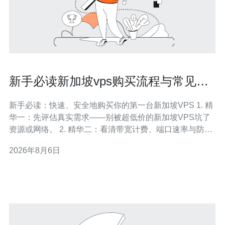
新手必读新加坡vps购买流程与常见坑
避免技巧
新手必读：快速、安全地购买你的第一台新加坡VPS 1. 精
华一：先评估真实需求——别被超低价的新加坡VPS坑了
资源或网络。 2. 精华二：看清带宽计费、端口速率与防护
——这些会决定长期成本与可用性。 3. 精华三：上线前的
2026年8月6日
安全三步走：SSH密钥、系统更新、备份/快照配置。 本文
面向刚要在新加坡节点上部署服务的初学者，内容大胆原
创、直击痛点，