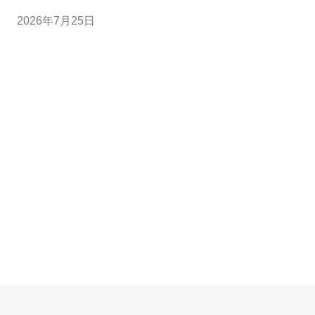
和体验。通过持续的监控，可以及时发现资源浪费、性能
2026年7月25日
瓶颈和异常流量，从而在保证SLA的前提下实现精细化的
成本控制。 对成本的直接影响 监控能识别长期低负载但未
降配的实例、冗余的公网带宽、未清