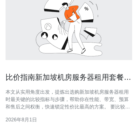
比价指南新加坡机房服务器租用套餐如
何挑选更划算
本文从实用角度出发，提炼出选购新加坡机房服务器租用
时最关键的比较指标与步骤，帮助你在性能、带宽、预算
和售后之间权衡，快速锁定性价比最高的方案。 要比较多
少项指标才能挑到合适的机房套餐？ 挑选服务器时，建议
2026年8月1日
至少比较CPU、内存、磁盘类型与IOPS、网络带宽与峰
值、流量计费方式、固定IP数量和SLA（可用率）等8项关
键指标。对于电商或流媒体类业务