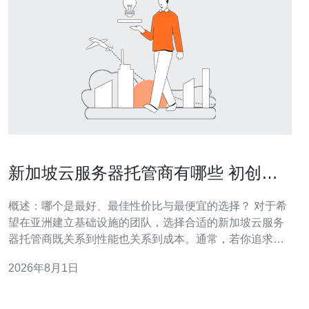
新加坡云服务器托管商有哪些 初创公
司省钱方案与按需扩展策略
概述：哪个是最好、最佳性价比与最便宜的选择？ 对于希
望在亚洲建立基础设施的团队，选择合适的新加坡云服务
器托管商既关系到性能也关系到成本。通常，若你追求可
靠性与全球生态，像AWS、Google Cloud和Azure常被认
2026年8月1日
为是“最好/最佳”的企业级选择；若强调成本控制与简洁管
理，DigitalOcean、Vultr、Linode等VPS供应商往往