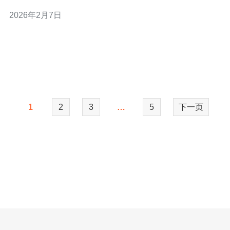
首选。本文将对这款服务器进行详尽的评测，探讨其在性
2026年2月7日
能、稳定性、性价比等方面的表现，帮助用户做出更明智
的选择。 阿里云新加坡服务器的基本介绍 阿里云新加坡服
务器作为阿里云全球布局的重要一环，提
1
2
3
…
5
下一页