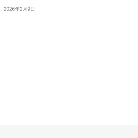
尤为重要。本文将对新加坡本地VPS进行性能评测，并分
2026年2月9日
享实际使用体验。 2. VPS的基本概念 VPS即Virtual
Private Server