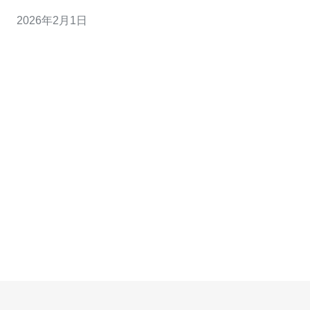
阿里云的服务器采用了多种优化技术，如负载均衡和自动
2026年2月1日
扩展，确保在高并发情况下依然能够保持良好的响应速
度。此外，新加坡的数据中心与东南亚及亚太地区的主要
市场距离较近，能够为用户提供更低的延迟，